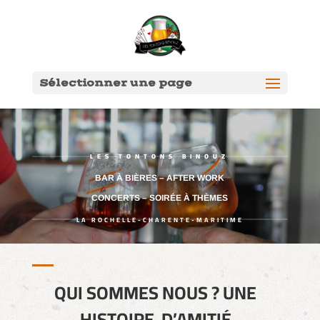
Sélectionner une page
LES TONTONS BINOUZ
BAR À BIÈRES – AFTER WORK
CONCERTS – SOIRÉE À THÈMES
LA ROCHELLE-CHARENTE-MARITIME
QUI SOMMES NOUS ? UNE
HISTOIRE D’AMITIÉ